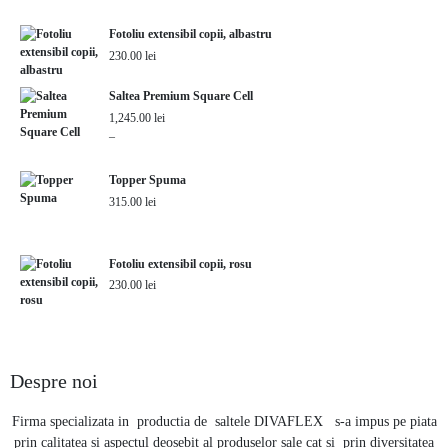
i
Fotoliu extensibil copii, albastru
230.00
lei
Saltea Premium Square Cell
1,245.00
lei
–
lei
Topper Spuma
315.00
lei
i
Fotoliu extensibil copii, rosu
230.00
lei
Despre noi
Firma specializata in productia de saltele DIVAFLEX s-a impus pe piata
prin calitatea si aspectul deosebit al produselor sale cat si prin diversitatea