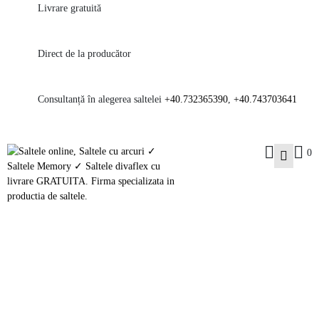
Livrare gratuită
Direct de la producător
Consultanță în alegerea saltelei
+40.732365390
,
+40.743703641
0