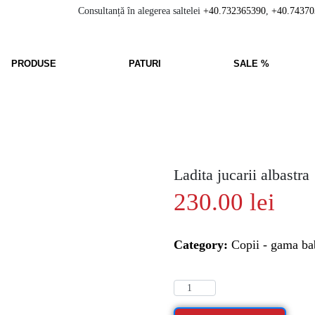
Consultanță în alegerea saltelei
+40.732365390
,
+40.74370
PRODUSE
PATURI
SALE %
Ladita jucarii albastra
230.00
lei
Category:
Copii - gama b