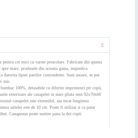
te pentru cei mici cu varste prescolare. Fabricate din spuma
e spre mare, produsele din aceasta gama, impiedica
a datorita lipsei partilor contondente. Sunt usoare, se pot
iv mic.
 bumbac 100%, detasabile cu diferite imprimeuri ptr copii,
nile exterioare ale canapelei in stare pliata sunt 92x70x60
ezutul canapelei este extensibil, asa incat lungimea
mea saltelei este de 10 cm. Poate fi utilizat si ca patut
ihni. Canapeaua poate sustine pana la doi copii.