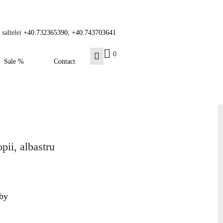
 saltelei
+40.732365390
,
+40.743703641
0
Sale %
Contact
pii, albastru
aby