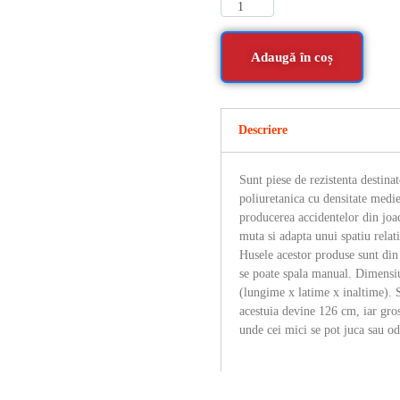
Adaugă în coș
Descriere
Sunt piese de rezistenta destina
poliuretanica cu densitate medi
producerea accidentelor din joac
muta si adapta unui spatiu relat
Husele acestor produse sunt din
se poate spala manual. Dimensiu
(lungime x latime x inaltime). S
acestuia devine 126 cm, iar grosi
unde cei mici se pot juca sau od